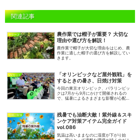
関連記事
農作業では帽子が重要？ 大切な
ヤケーヌ
理由や選び方を解説！
農作業で帽子が大切な理由をはじめ、農
作業に適した帽子の選び方を解説してい
きます。
「オリンピックなど屋外観戦」を
UVカット
するときの暑さ、日焼け対策
今回の東京オリンピック、パラリンピッ
クは7月から9月にかけて開催されるの
で、猛暑によるさまざまな影響が心配さ
れています。屋外観戦時の熱中症対策や
紫外線対策をしっかり考えておきましょ
う。今回は、東京オリンピック、パラリ
残暑でも油断大敵！紫外線＆スキ
日焼け対策
ンピックに向けて、真夏の屋外観戦で必
ンケア対策アイテム完全ガイド
要なアイテム、持ち物についてご紹介し
vol.086
ていきます！参考にしていただければ幸
いです。
気温は高いままなのに湿度が下がり始
め、肌にとって過酷な環境が続くのがこ