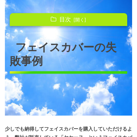
目次
フェイスカバーの失敗事例
フェイスカバーの失
失敗事例1．サイズが大きくうまくフ
ィットしなかった
敗事例
失敗事例2．首の後ろや耳の下が日焼
けしてしまった
失敗事例3．後ろが短すぎた
失敗事例4．肌が赤くなってしまった
失敗事例5．着用した跡が残ってしま
う
失敗事例6．通気性が悪く感じた
失敗事例7．生地が透けるので紫外線
少しでも納得してフェイスカバーを購入していただけるよ
カットについて信頼できない