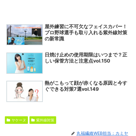
屋外練習に不可欠なフェイスカバー！
プロ野球選手も取り入れる紫外線対策
の新常識
日焼け止めの使用期限はいつまで？正
しい保管方法と注意点vol.150
熱がこもって顔が赤くなる原因と今す
ぐできる対策7選vol.149
ヤケーヌ
紫外線対策
丸福繊維WEB担当：カミヤ