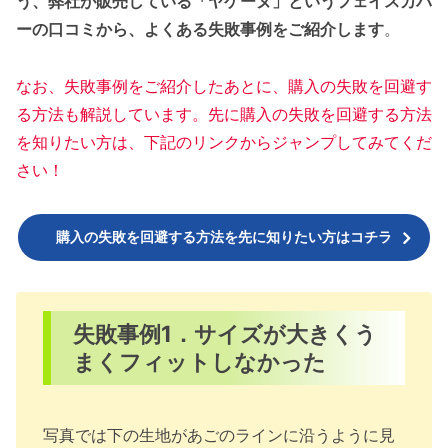
う、弊社が販売している「ヤケーヌ」というフェイスカバ
失敗事例8．色が思っていたのと違っ
ーの口コミから、よくある失敗事例をご紹介します
。
た
失敗事例9．ブラックカラーを購入し
なお、失敗事例をご紹介したあとに、購入の失敗を回避す
たけれど不審者に見られそう
る方法も解説しています。先に購入の失敗を回避する方法
を知りたい方は、下記のリンクからジャンプしてみてくだ
そのほかの失敗事例
さい！
フェイスカバーの失敗を回避する方法
方法1．サイズを確認する
購入の失敗を回避する方法を先に知りたい方はコチラ
方法2．使い方を再確認する
方法3．口コミを確認する
方法4．不審者に見えない工夫をする
失敗事例1．サイズが大きくう
まとめ
まくフィットしなかった
写真では下の生地があごのラインに沿うように見