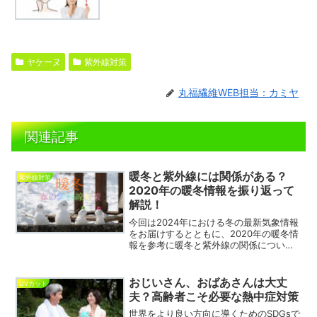
ヤケーヌ
紫外線対策
丸福繊維WEB担当：カミヤ
関連記事
暖冬と紫外線には関係がある？
紫外線対策
2020年の暖冬情報を振り返って
解説！
今回は2024年における冬の最新気象情報
をお届けするとともに、2020年の暖冬情
報を参考に暖冬と紫外線の関係について
探っていきます。冬から春にかけての紫
外線対策を検討している方はぜひご一読
ください！
おじいさん、おばあさんは大丈
UVカット
夫？高齢者こそ必要な熱中症対策
世界をより良い方向に導くためのSDGsで