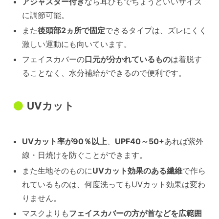
アジャスター付き
なら耳ひもでちょうどいいサイズ
に調節可能。
また
後頭部2ヵ所で固定
できるタイプは、ズレにくく
激しい運動にも向いています。
フェイスカバーの
口元が分かれているもの
は着脱す
ることなく、水分補給ができるので便利です。
UVカット
UVカット率が90％以上
、
UPF40～50+
あれば紫外
線・日焼けを防ぐことができます。
また生地そのものに
UVカット効果のある繊維
で作ら
れているものは、何度洗ってもUVカット効果は変わ
りません。
マスクよりも
フェイスカバーの方が首などを広範囲