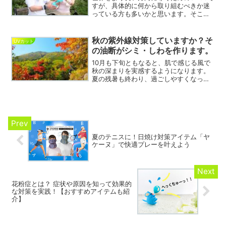
すが、具体的に何から取り組むべきか迷
っている方も多いかと思います。そこで
今回は、近年発生している身近な環境問
題を取り上げ、解決するための対策につ
いてご紹介します。
秋の紫外線対策していますか？そ
UVカット
の油断がシミ・しわを作ります。
10月も下旬ともなると、肌で感じる風で
秋の深まりを実感するようになります。
夏の残暑も終わり、過ごしやすくなった
気候に「食欲」や「運動・スポーツ」に
目覚めた方も多いのではないでしょう
か。 そんな季節の変わり目に油断して体
のケアを放置していると、肌へのダメー
ジが蓄積してあとあと後悔する事になる
ので注意をしましょう
夏のテニスに！日焼け対策アイテム「ヤ
ケーヌ」で快適プレーを叶えよう
花粉症とは？ 症状や原因を知って効果的
な対策を実践！【おすすめアイテムも紹
介】