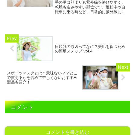
ぐに実践できる情報を詳しく解説しま
手の甲は顔よりも紫外線を浴びやすく、
す。正しい知識を身につけて、暑い夏の
乾燥も進みやすい部位です。運転中や自
農作業を安全に乗り切りましょう。
転車に乗る時など、日常的に紫外線にさ
らされる機会が多いため、知らないうち
に日焼けが進んでシミやシワの原因とな
ってしまいます。手の甲の日焼けを防ぎ
ながら、乾燥対策も同時に行える効果的
な保湿習慣をご紹介します。
日焼けの原因ってなに？美肌を保つため
の簡単ステップ vol.4
スポーツマスクとは？意味ない？？どこ
で買えるかを含めて苦しくないおすすめ
製品も紹介！
コメント
コメントを書き込む