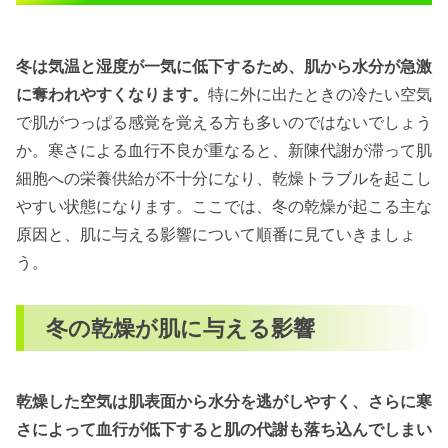
冬に頻発する肌トラブル
冬は気温と湿度が一気に低下するため、肌から水分が急激
冬を乗り切るための肌ケア
に奪われやすくなります。
特に外に出たときの冷たい空気
正しい洗顔・保湿のポイント
で肌がつっぱる感覚を覚える方も多いのではないでしょう
冬に注意したい化粧品の選び方
か。寒さによる血行不良が重なると、新陳代謝が滞って肌
食事・水分補給によるケア
細胞への栄養供給が不十分になり、乾燥トラブルを起こし
睡眠・運動のすすめ
やすい状態になります。ここでは、冬の乾燥が起こる主な
原因と、肌に与える影響について順番に見ていきましょ
乾燥対策に役立つ生活習慣の改善
う。
室内湿度管理のコツ
適切な暖房器具の選び方・使用法
冬の乾燥が肌に与える影響
冬でも忘れずに行う紫外線対策
特別なケアが必要な場合の対処法
敏感肌向けの冬のスキンケア
乾燥した空気は肌表面から水分を逃がしやすく、さらに寒
さによって血行が低下すると肌の代謝も落ち込んでしまい
乾燥による肌トラブルの応急処置