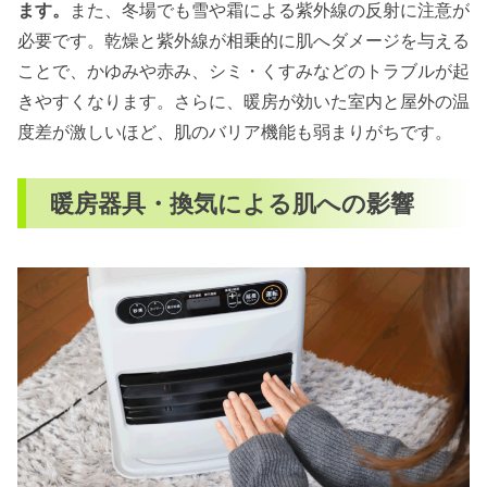
ます。
また、冬場でも雪や霜による紫外線の反射に注意が
皮膚科受診の目安
必要です。乾燥と紫外線が相乗的に肌へダメージを与える
まとめ
ことで、かゆみや赤み、シミ・くすみなどのトラブルが起
きやすくなります。さらに、暖房が効いた室内と屋外の温
度差が激しいほど、肌のバリア機能も弱まりがちです。
暖房器具・換気による肌への影響