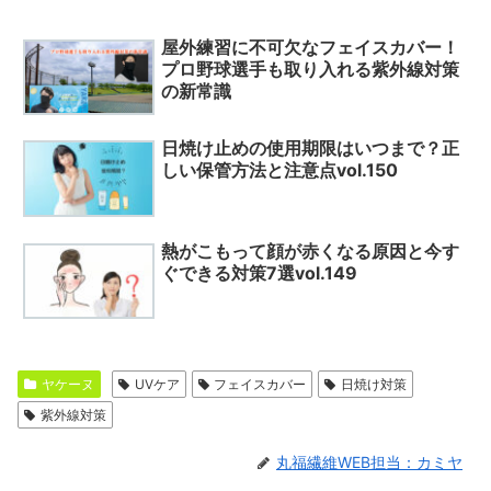
屋外練習に不可欠なフェイスカバー！
プロ野球選手も取り入れる紫外線対策
の新常識
日焼け止めの使用期限はいつまで？正
しい保管方法と注意点vol.150
熱がこもって顔が赤くなる原因と今す
ぐできる対策7選vol.149
ヤケーヌ
UVケア
フェイスカバー
日焼け対策
紫外線対策
丸福繊維WEB担当：カミヤ