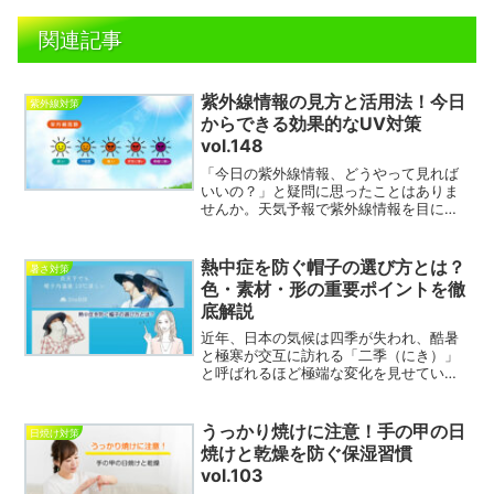
関連記事
紫外線情報の見方と活用法！今日
紫外線対策
からできる効果的なUV対策
vol.148
「今日の紫外線情報、どうやって見れば
いいの？」と疑問に思ったことはありま
せんか。天気予報で紫外線情報を目にし
ても、その数値が具体的にどのくらい危
険なのか、どんな対策が必要なのかピン
とこない方も多いのではないでしょう
熱中症を防ぐ帽子の選び方とは？
暑さ対策
か。紫外線は目に見えないからこそ、正
色・素材・形の重要ポイントを徹
しい情報の読み取り方を知っておくこと
底解説
が大切です。紫外線は肌の日焼けだけで
なく、シミやシワの原因となる光老化、
近年、日本の気候は四季が失われ、酷暑
さらには皮膚がんのリスクを高める要因
と極寒が交互に訪れる「二季（にき）」
にもなります。しかし、紫外線情報を上
と呼ばれるほど極端な変化を見せていま
手に活用すれば、その日の紫外線量に応
す。屋外での長時間作業が避けられない
じた効果的な対策を取ることができま
農業従事者にとって、熱中症対策は命を
す。この記事では、紫外線情報の見方か
守るために欠かせない知識です。この記
うっかり焼けに注意！手の甲の日
日焼け対策
ら具体的な活用法まで、今日から実践で
事では、熱中症の基礎知識から農作業特
焼けと乾燥を防ぐ保湿習慣
きるUV対策をわかりやすく解説していき
有のリスク、症状の見分け方、そして具
ます。
vol.103
体的な予防法と応急処置まで、現場です