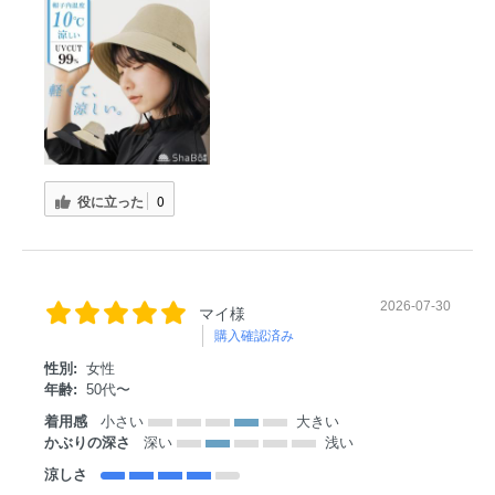
役に立った
0
2026-07-30
マイ様
購入確認済み
性別:
女性
年齢:
50代〜
着用感
小さい
大きい
かぶりの深さ
深い
浅い
涼しさ