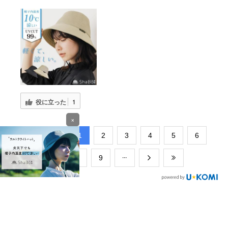
役に立った
1
×
​1
​2
​3
​4
​5
​6
​7
​8
​9