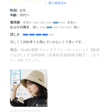
購入確認済み
性別:
女性
年齢:
30代〜
着用感
小さい
大きい
かぶりの深さ
深い
浅い
涼しさ
涼しくて自転車でも飛んでいかないくて良いです。
商品：
ShaBo遮帽 ウルトラライト バケットハット【酷暑
でも涼しい】送料無料（高通気/高遮熱/軽涼帽子）（カラ
ー：759 ブラック）