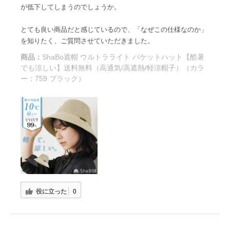
が低下してしまうのでしょうか。
とても良い商品だと感じているので、「なぜこの仕様なのか」
を知りたく、ご質問させていただきました。
商品：
ShaBo遮帽 ウルトラライト バケットハット【酷暑
でも涼しい】送料無料（高通気/高遮熱/軽涼帽子）（カラ
ー：759 ブラック）
役に立った
0