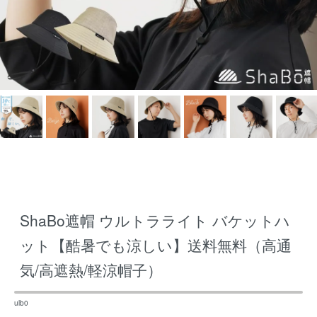
ShaBo遮帽 ウルトラライト バケットハ
ット【酷暑でも涼しい】送料無料（高通
気/高遮熱/軽涼帽子）
ulb0