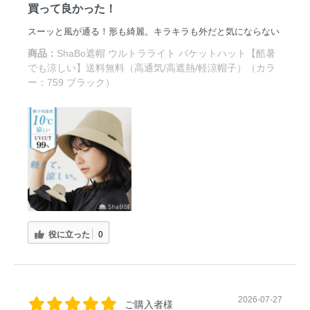
買って良かった！
スーッと風が通る！形も綺麗。キラキラも外だと気にならない
商品：
ShaBo遮帽 ウルトラライト バケットハット【酷暑
でも涼しい】送料無料（高通気/高遮熱/軽涼帽子）（カラ
ー：759 ブラック）
役に立った
0
2026-07-27
ご購入者様