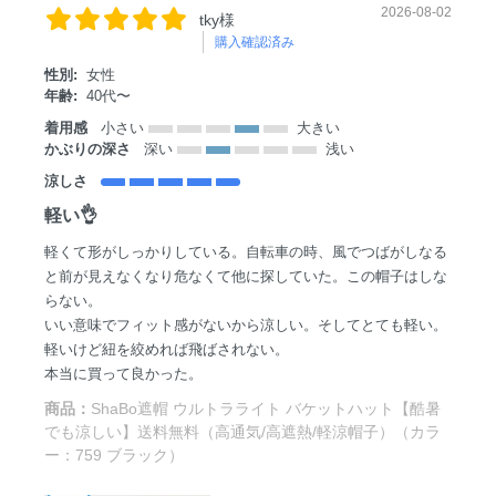
2026-08-02
tky様
購入確認済み
性別:
女性
年齢:
40代〜
着用感
小さい
大きい
かぶりの深さ
深い
浅い
涼しさ
軽い👌
軽くて形がしっかりしている。自転車の時、風でつばがしなる
と前が見えなくなり危なくて他に探していた。この帽子はしな
らない。
いい意味でフィット感がないから涼しい。そしてとても軽い。
軽いけど紐を絞めれば飛ばされない。
本当に買って良かった。
商品：
ShaBo遮帽 ウルトラライト バケットハット【酷暑
でも涼しい】送料無料（高通気/高遮熱/軽涼帽子）（カラ
ー：759 ブラック）