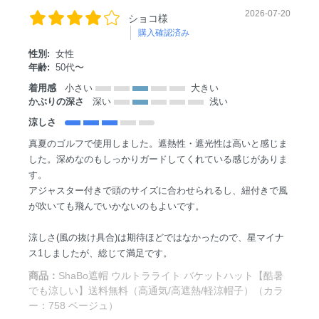
2026-07-20
ショコ様
購入確認済み
性別:
女性
年齢:
50代〜
着用感
小さい
大きい
かぶりの深さ
深い
浅い
涼しさ
真夏のゴルフで使用しました。遮熱性・遮光性は高いと感じま
した。深めなのもしっかりガードしてくれている感じがありま
す。
アジャスター付きで頭のサイズに合わせられるし、紐付きで風
が吹いても飛んでいかないのもよいです。
涼しさ(風の抜け具合)は期待ほどではなかったので、星マイナ
ス1しましたが、総じて満足です。
商品：
ShaBo遮帽 ウルトラライト バケットハット【酷暑
でも涼しい】送料無料（高通気/高遮熱/軽涼帽子）（カラ
ー：758 ベージュ）