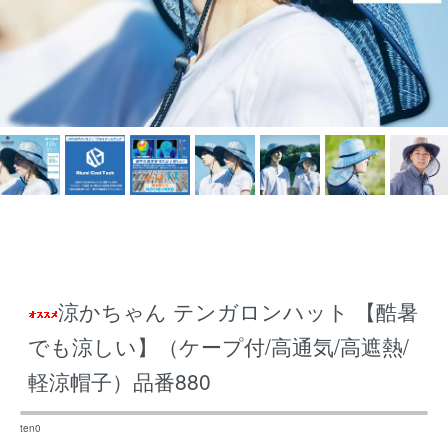
涼かちゃん テンガロンハット 【酷暑
でも涼しい】（ケープ付/高通気/高遮熱/
軽涼帽子）品番880
ten0