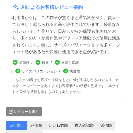
AIによるお客様レビュー要約
利用者からは、この帽子が驚くほど通気性が良く、炎天下
でも涼しく感じられると高く評価されています。軽量なが
らしっかりした作りで、日差しからの保護も施されてお
り、多くの方々が農作業やアウトドア活動での使用に満足
されています。特に、サイズのバリエーションも多く、フ
ィット感があるため快適に使用できる点が好評です。
通気性
軽量
日差し保護
サイズバリエーション
快適性
こちらの内容はお客様の投稿をもとにAIが生成したものであり、カ
スタマーレビューはあくまでお客様個人の感想や意見です。本サイ
トの公式な見解を示すものではありません。
レビューを書く
日付順 ↓
評価順
いいね数順
購入確認順
返信順