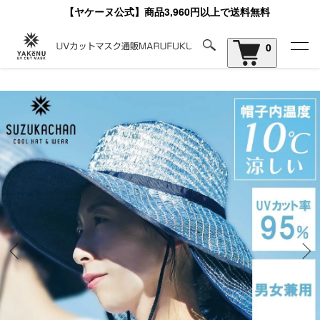
【ヤケーヌ公式】商品3,960円以上で送料無料
0
ホーム
暑さ対策帽子 ShaBo(シャボー)