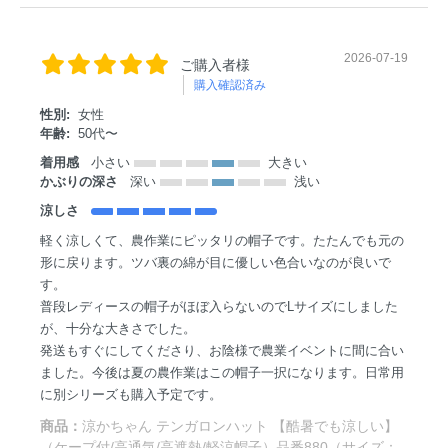
2026-07-19
ご購入者様
購入確認済み
性別:
女性
年齢:
50代〜
着用感
小さい
大きい
かぶりの深さ
深い
浅い
涼しさ
軽く涼しくて、農作業にピッタリの帽子です。たたんでも元の
形に戻ります。ツバ裏の綿が目に優しい色合いなのが良いで
す。
普段レディースの帽子がほぼ入らないのでLサイズにしました
が、十分な大きさでした。
発送もすぐにしてくださり、お陰様で農業イベントに間に合い
ました。今後は夏の農作業はこの帽子一択になります。日常用
に別シリーズも購入予定です。
商品：
涼かちゃん テンガロンハット 【酷暑でも涼しい】
（ケープ付/高通気/高遮熱/軽涼帽子）品番880（サイズ：