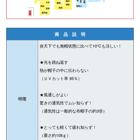
商 品 説 明
炎天下でも無帽状態に比べて10℃も涼しい！
★光を跳ね返す
熱が帽子の中に伝わらない
（ＵＶカット率 95％）
★風通しがよい
特徴
驚きの通気性でムレ知らず！
（通気性は一般的な布帽子の約3倍）
★とっても軽くて疲れ知らず！
（重さ約108ｇ）