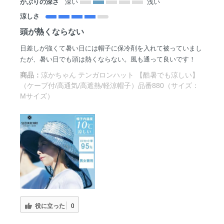
かぶりの深さ
深い
浅い
涼しさ
頭が熱くならない
日差しが強くて暑い日には帽子に保冷剤を入れて被っていまし
たが、暑い日でも頭は熱くならない。風も通って良いです！
商品：
涼かちゃん テンガロンハット 【酷暑でも涼しい】
（ケープ付/高通気/高遮熱/軽涼帽子）品番880（サイズ：
Mサイズ）
役に立った
0