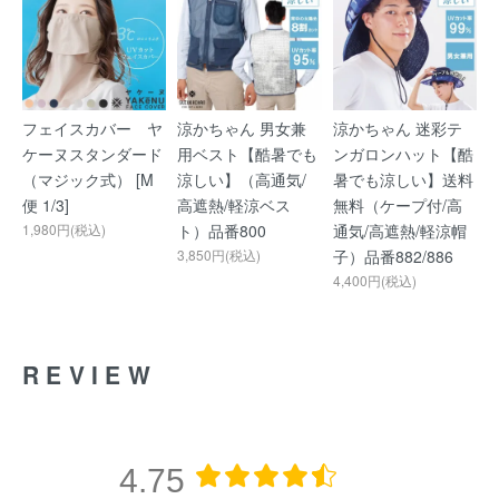
フェイスカバー ヤ
涼かちゃん 男女兼
涼かちゃん 迷彩テ
ケーヌスタンダード
用ベスト【酷暑でも
ンガロンハット【酷
（マジック式） [M
涼しい】（高通気/
暑でも涼しい】送料
便 1/3]
高遮熱/軽涼ベス
無料（ケープ付/高
1,980円(税込)
ト）品番800
通気/高遮熱/軽涼帽
3,850円(税込)
子）品番882/886
4,400円(税込)
REVIEW
4.75