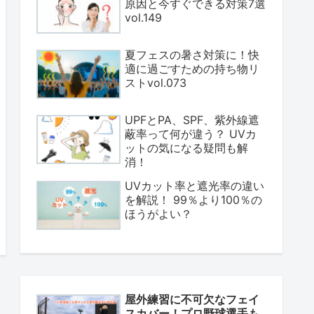
原因と今すぐできる対策7選
vol.149
夏フェスの暑さ対策に！快
適に過ごすための持ち物リ
ストvol.073
UPFとPA、SPF、紫外線遮
蔽率って何が違う？ UVカ
ットの気になる疑問も解
消！
UVカット率と遮光率の違い
を解説！ 99％より100％の
ほうがよい？
屋外練習に不可欠なフェイ
スカバー！プロ野球選手も