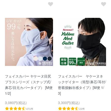
フェイスカバー ヤケーヌ目尻
フェイスカバー ヤケーヌネ
プラスシリーズ（スナップ式/
ックゲイター（筒型/鼻芯/耳付/
鼻芯/目元カバータイプ） [M便
密着接触冷感タイプ）[M便 1/
1/2]
3]
3,080円(税込)
3,300円(税込)
471件
22件