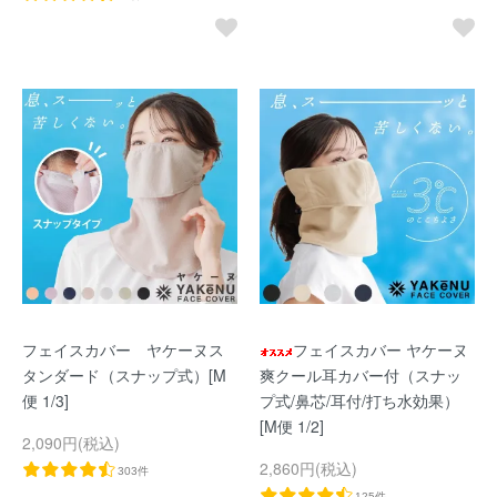
フェイスカバー ヤケーヌス
フェイスカバー ヤケーヌ
タンダード（スナップ式）[M
爽クール耳カバー付（スナッ
便 1/3]
プ式/鼻芯/耳付/打ち水効果）
[M便 1/2]
2,090円(税込)
2,860円(税込)
303件
125件