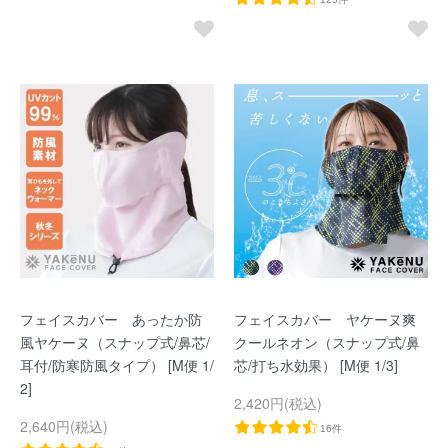
フェイスカバー あったか防
フェイスカバー ヤケーヌ爽
風ヤケーヌ（スナップ式/鼻芯/
クールネオン（スナップ式/鼻
耳付/防寒防風タイプ） [M便 1/
芯/打ち水効果） [M便 1/3]
2]
2,420円(税込)
2,640円(税込)
16件