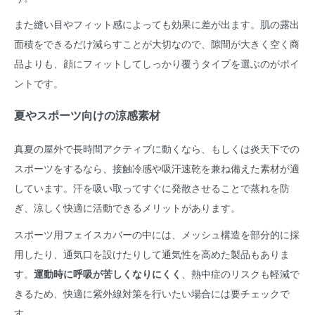
また縫い目やフィット感によっても効果に差が出ます。肌の露出
面積をできるだけ減らすことが大切なので、隙間が大きく空く商
品よりも、顔にフィットしてしっかり覆うタイプを選ぶのがポイ
ントです。
夏やスポーツ向けの涼感素材
真夏の屋外で長時間アクティブに動くなら、もしくは炎天下での
スポーツをするなら、接触冷感や吸汗速乾を兼ね備えた素材が適
しています。汗を吸い取ってすぐに発散させることで蒸れを防
ぎ、涼しく快適に活動できるメリットがあります。
スポーツ用フェイスカバーの中には、メッシュ構造を部分的に採
用したり、通気口を設けたりして通気性を高めた製品もありま
す。
運動時に呼吸が苦しくなりにくく
、熱中症のリスクも軽減で
きるため、快適に紫外線対策を行いたい場合には要チェックで
す。