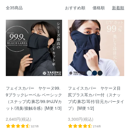
全35商品
おすすめ順
価格順
新着順
フェイスカバー ヤケーヌ99.
フェイスカバー ヤケーヌ目
9ブラックレーベル ベーシック
尻プラス耳カバー付（スナッ
（スナップ式/鼻芯/99.9%UVカ
プ式/鼻芯/耳付/目元カバータイ
ット/消臭/接触冷感）[M便 1/3]
プ） [M便 1/2]
2,640円(税込)
3,300円(税込)
327件
274件