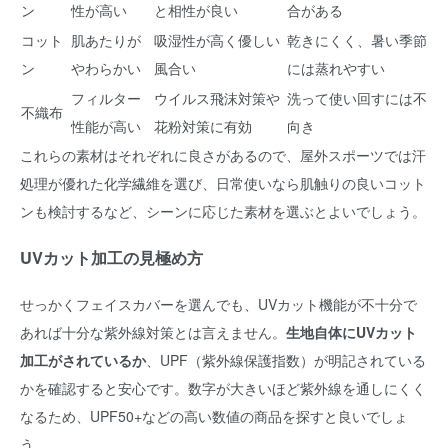
ン
性が高い
と相性が良い
合がある
コット
肌あたりが
吸湿性が高く優しい
乾きにくく、暑い季節
ン
やわらかい
風合い
には蒸れやすい
フィルター
ウイルス飛沫対策や
洗って使い回すには不
不織布
性能が高い
花粉対策に有効
向き
これらの素材はそれぞれに良さがあるので、屋外スポーツでは汗
処理が優れた化学繊維を選び、日常使いなら肌触りの良いコット
ンも検討するなど、シーンに応じた素材を選ぶとよいでしょう。
UVカット加工の見極め方
せっかくフェイスカバーを選んでも、UVカット機能が不十分で
あれば十分な紫外線対策とは言えません。
生地自体にUVカット
加工がされているか
、UPF（紫外線保護指数）が明記されている
かを確認すると安心です。数字が大きいほど紫外線を通しにくく
なるため、UPF50+などの高い数値の商品を探すと良いでしょ
う。